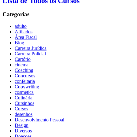
Lista de Todos os Cursos
Categorias
adulto
Afiliados
Área Fiscal
Blog
Carreira Jurídica
Carreira Policial
Cartório
cinema
Coaching
Concursos
confeitaria
Copywriting
cosmetica
Culinária
Cursinhos
Cursos
desenhos
Desenvolvimento Pessoal
Design
Diversos
Doaçoes