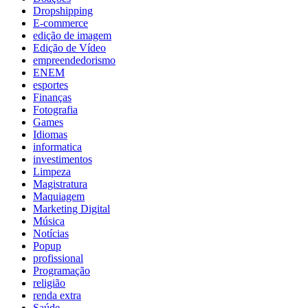
Dropshipping
E-commerce
edição de imagem
Edição de Vídeo
empreendedorismo
ENEM
esportes
Finanças
Fotografia
Games
Idiomas
informatica
investimentos
Limpeza
Magistratura
Maquiagem
Marketing Digital
Música
Notícias
Popup
profissional
Programação
religião
renda extra
Saúde