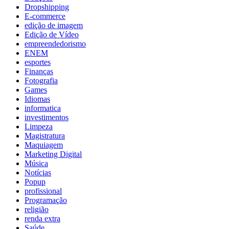
Dropshipping
E-commerce
edição de imagem
Edição de Vídeo
empreendedorismo
ENEM
esportes
Finanças
Fotografia
Games
Idiomas
informatica
investimentos
Limpeza
Magistratura
Maquiagem
Marketing Digital
Música
Notícias
Popup
profissional
Programação
religião
renda extra
Saúde