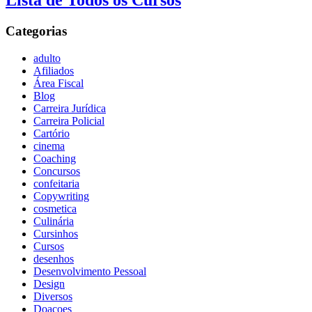
Lista de Todos os Cursos
Categorias
adulto
Afiliados
Área Fiscal
Blog
Carreira Jurídica
Carreira Policial
Cartório
cinema
Coaching
Concursos
confeitaria
Copywriting
cosmetica
Culinária
Cursinhos
Cursos
desenhos
Desenvolvimento Pessoal
Design
Diversos
Doaçoes