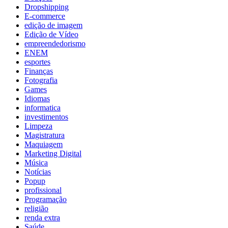
Dropshipping
E-commerce
edição de imagem
Edição de Vídeo
empreendedorismo
ENEM
esportes
Finanças
Fotografia
Games
Idiomas
informatica
investimentos
Limpeza
Magistratura
Maquiagem
Marketing Digital
Música
Notícias
Popup
profissional
Programação
religião
renda extra
Saúde