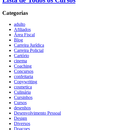
Lista de Todos os Cursos
Categorias
adulto
Afiliados
Área Fiscal
Blog
Carreira Jurídica
Carreira Policial
Cartório
cinema
Coaching
Concursos
confeitaria
Copywriting
cosmetica
Culinária
Cursinhos
Cursos
desenhos
Desenvolvimento Pessoal
Design
Diversos
Doaçoes