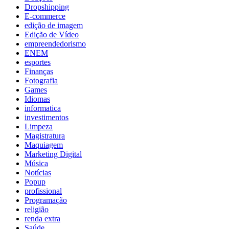
Dropshipping
E-commerce
edição de imagem
Edição de Vídeo
empreendedorismo
ENEM
esportes
Finanças
Fotografia
Games
Idiomas
informatica
investimentos
Limpeza
Magistratura
Maquiagem
Marketing Digital
Música
Notícias
Popup
profissional
Programação
religião
renda extra
Saúde