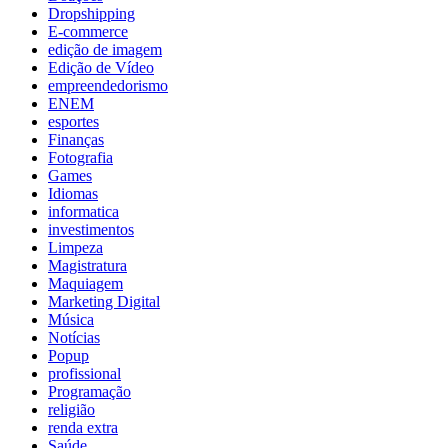
Dropshipping
E-commerce
edição de imagem
Edição de Vídeo
empreendedorismo
ENEM
esportes
Finanças
Fotografia
Games
Idiomas
informatica
investimentos
Limpeza
Magistratura
Maquiagem
Marketing Digital
Música
Notícias
Popup
profissional
Programação
religião
renda extra
Saúde