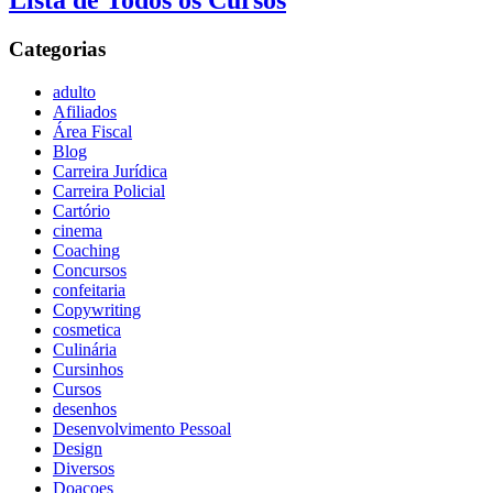
Lista de Todos os Cursos
Categorias
adulto
Afiliados
Área Fiscal
Blog
Carreira Jurídica
Carreira Policial
Cartório
cinema
Coaching
Concursos
confeitaria
Copywriting
cosmetica
Culinária
Cursinhos
Cursos
desenhos
Desenvolvimento Pessoal
Design
Diversos
Doaçoes