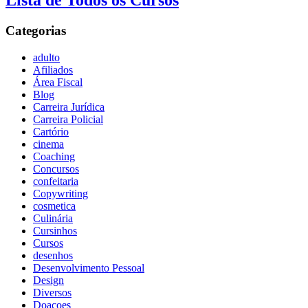
Lista de Todos os Cursos
Categorias
adulto
Afiliados
Área Fiscal
Blog
Carreira Jurídica
Carreira Policial
Cartório
cinema
Coaching
Concursos
confeitaria
Copywriting
cosmetica
Culinária
Cursinhos
Cursos
desenhos
Desenvolvimento Pessoal
Design
Diversos
Doaçoes