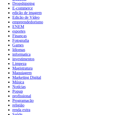
Dropshipping
E-commerce
edição de imagem
Edição de Vídeo
empreendedorismo
ENEM
esportes
Finanças
Fotografia
Games
Idiomas
informatica
investimentos
Limpeza
Magistratura
Maquiagem
Marketing Digital
Música
Notícias
Popup
profissional
Programação
religião
renda extra
Saúde