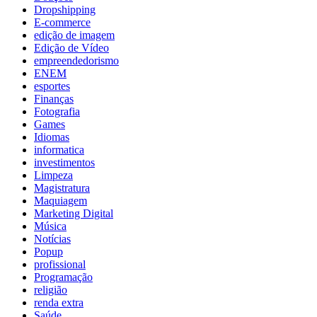
Dropshipping
E-commerce
edição de imagem
Edição de Vídeo
empreendedorismo
ENEM
esportes
Finanças
Fotografia
Games
Idiomas
informatica
investimentos
Limpeza
Magistratura
Maquiagem
Marketing Digital
Música
Notícias
Popup
profissional
Programação
religião
renda extra
Saúde