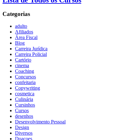
Lista de Todos os Cursos
Categorias
adulto
Afiliados
Área Fiscal
Blog
Carreira Jurídica
Carreira Policial
Cartório
cinema
Coaching
Concursos
confeitaria
Copywriting
cosmetica
Culinária
Cursinhos
Cursos
desenhos
Desenvolvimento Pessoal
Design
Diversos
Doaçoes