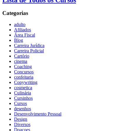
Lista de Todos os Cursos
Categorias
adulto
Afiliados
Área Fiscal
Blog
Carreira Jurídica
Carreira Policial
Cartório
cinema
Coaching
Concursos
confeitaria
Copywriting
cosmetica
Culinária
Cursinhos
Cursos
desenhos
Desenvolvimento Pessoal
Design
Diversos
Doaçoes