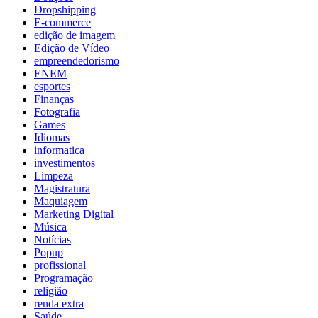
Dropshipping
E-commerce
edição de imagem
Edição de Vídeo
empreendedorismo
ENEM
esportes
Finanças
Fotografia
Games
Idiomas
informatica
investimentos
Limpeza
Magistratura
Maquiagem
Marketing Digital
Música
Notícias
Popup
profissional
Programação
religião
renda extra
Saúde