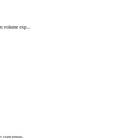
um volume exp...
e concursos...