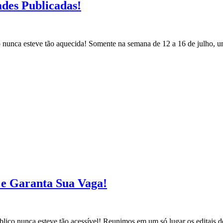
ades Publicadas!
co nunca esteve tão aquecida! Somente na semana de 12 a 16 de julho, 
s e Garanta Sua Vaga!
blico nunca esteve tão acessível! Reunimos em um só lugar os editais d