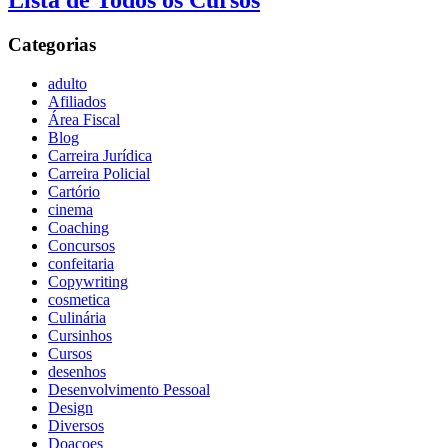
Lista de Todos os Cursos
Categorias
adulto
Afiliados
Área Fiscal
Blog
Carreira Jurídica
Carreira Policial
Cartório
cinema
Coaching
Concursos
confeitaria
Copywriting
cosmetica
Culinária
Cursinhos
Cursos
desenhos
Desenvolvimento Pessoal
Design
Diversos
Doaçoes