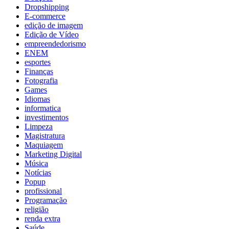
Dropshipping
E-commerce
edição de imagem
Edição de Vídeo
empreendedorismo
ENEM
esportes
Finanças
Fotografia
Games
Idiomas
informatica
investimentos
Limpeza
Magistratura
Maquiagem
Marketing Digital
Música
Notícias
Popup
profissional
Programação
religião
renda extra
Saúde