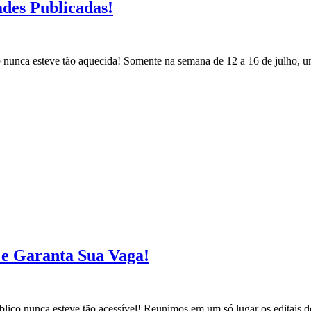
ades Publicadas!
co nunca esteve tão aquecida! Somente na semana de 12 a 16 de julho, 
s e Garanta Sua Vaga!
blico nunca esteve tão acessível! Reunimos em um só lugar os editais d