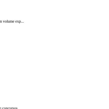
um volume exp...
e concursos...