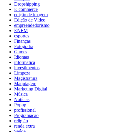
Dropshipping
E-commerce
edição de imagem
Edição de Vídeo
empreendedorismo
ENEM
esportes
Finanças
Fotografia
Games
Idiomas
informatica
investimentos
Limpeza
Magistratura
Maquiagem
Marketing Digital
Música
Notícias
Popup
profissional
Programação
religião
renda extra
Saúde