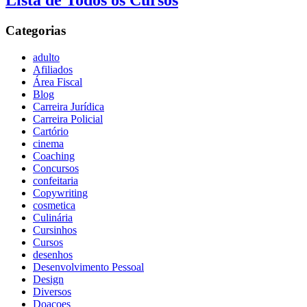
Lista de Todos os Cursos
Categorias
adulto
Afiliados
Área Fiscal
Blog
Carreira Jurídica
Carreira Policial
Cartório
cinema
Coaching
Concursos
confeitaria
Copywriting
cosmetica
Culinária
Cursinhos
Cursos
desenhos
Desenvolvimento Pessoal
Design
Diversos
Doaçoes