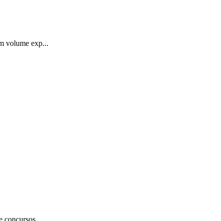
um volume exp...
e concursos...