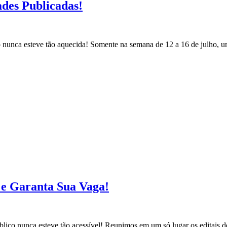
ades Publicadas!
co nunca esteve tão aquecida! Somente na semana de 12 a 16 de julho, 
s e Garanta Sua Vaga!
blico nunca esteve tão acessível! Reunimos em um só lugar os editais d