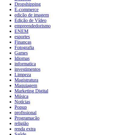
Dropshipping
E-commerce
edição de imagem
Edição de Vídeo
empreendedorismo
ENEM
esportes
Finanças
Fotografia
Games
Idiomas
informatica
investimentos
Limpeza
Magistratura
Maquiagem
Marketing Digital
Música
Notícias
Popup
profissional
Programação
religião
renda extra
Saúde