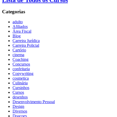
Lista de Todos os Cursos
Categorias
adulto
Afiliados
Área Fiscal
Blog
Carreira Jurídica
Carreira Policial
Cartório
cinema
Coaching
Concursos
confeitaria
Copywriting
cosmetica
Culinária
Cursinhos
Cursos
desenhos
Desenvolvimento Pessoal
Design
Diversos
Doaçoes