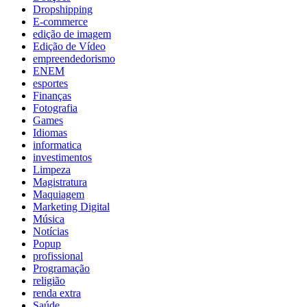
Dropshipping
E-commerce
edição de imagem
Edição de Vídeo
empreendedorismo
ENEM
esportes
Finanças
Fotografia
Games
Idiomas
informatica
investimentos
Limpeza
Magistratura
Maquiagem
Marketing Digital
Música
Notícias
Popup
profissional
Programação
religião
renda extra
Saúde