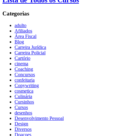
Lista de Todos os Cursos
Categorias
adulto
Afiliados
Área Fiscal
Blog
Carreira Jurídica
Carreira Policial
Cartório
cinema
Coaching
Concursos
confeitaria
Copywriting
cosmetica
Culinária
Cursinhos
Cursos
desenhos
Desenvolvimento Pessoal
Design
Diversos
Doaçoes