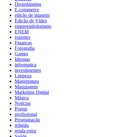
Dropshipping
E-commerce
edição de imagem
Edição de Vídeo
empreendedorismo
ENEM
esportes
Finanças
Fotografia
Games
Idiomas
informatica
investimentos
Limpeza
Magistratura
Maquiagem
Marketing Digital
Música
Notícias
Popup
profissional
Programação
religião
renda extra
Saúde