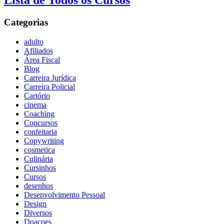
Lista de Todos os Cursos
Categorias
adulto
Afiliados
Área Fiscal
Blog
Carreira Jurídica
Carreira Policial
Cartório
cinema
Coaching
Concursos
confeitaria
Copywriting
cosmetica
Culinária
Cursinhos
Cursos
desenhos
Desenvolvimento Pessoal
Design
Diversos
Doaçoes