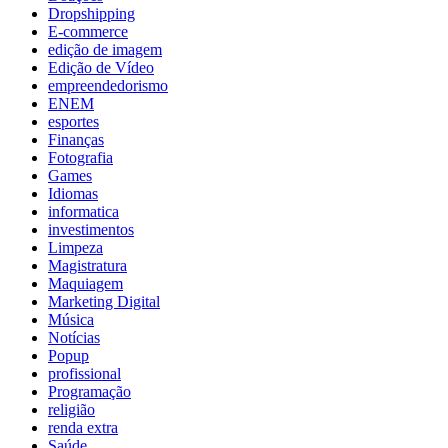
Dropshipping
E-commerce
edição de imagem
Edição de Vídeo
empreendedorismo
ENEM
esportes
Finanças
Fotografia
Games
Idiomas
informatica
investimentos
Limpeza
Magistratura
Maquiagem
Marketing Digital
Música
Notícias
Popup
profissional
Programação
religião
renda extra
Saúde