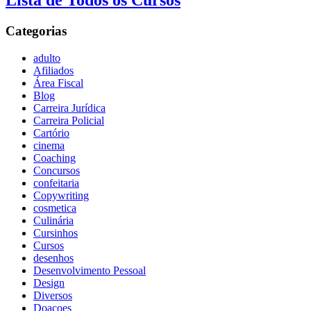
Lista de Todos os Cursos
Categorias
adulto
Afiliados
Área Fiscal
Blog
Carreira Jurídica
Carreira Policial
Cartório
cinema
Coaching
Concursos
confeitaria
Copywriting
cosmetica
Culinária
Cursinhos
Cursos
desenhos
Desenvolvimento Pessoal
Design
Diversos
Doaçoes