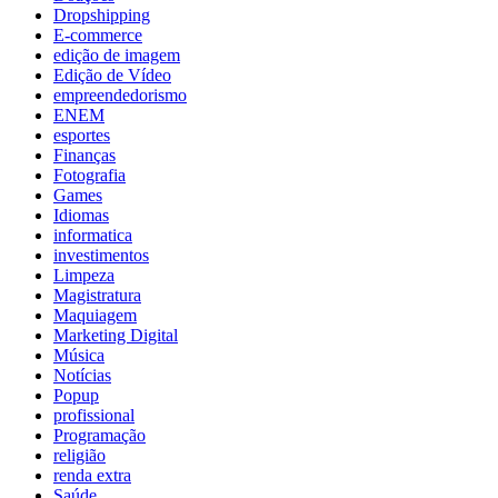
Dropshipping
E-commerce
edição de imagem
Edição de Vídeo
empreendedorismo
ENEM
esportes
Finanças
Fotografia
Games
Idiomas
informatica
investimentos
Limpeza
Magistratura
Maquiagem
Marketing Digital
Música
Notícias
Popup
profissional
Programação
religião
renda extra
Saúde