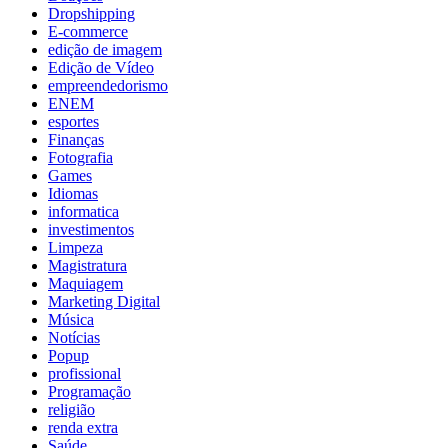
Dropshipping
E-commerce
edição de imagem
Edição de Vídeo
empreendedorismo
ENEM
esportes
Finanças
Fotografia
Games
Idiomas
informatica
investimentos
Limpeza
Magistratura
Maquiagem
Marketing Digital
Música
Notícias
Popup
profissional
Programação
religião
renda extra
Saúde