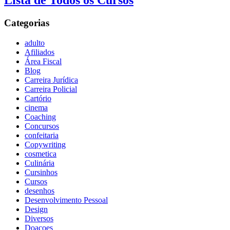
Lista de Todos os Cursos
Categorias
adulto
Afiliados
Área Fiscal
Blog
Carreira Jurídica
Carreira Policial
Cartório
cinema
Coaching
Concursos
confeitaria
Copywriting
cosmetica
Culinária
Cursinhos
Cursos
desenhos
Desenvolvimento Pessoal
Design
Diversos
Doaçoes