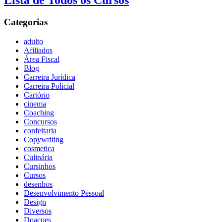
Lista de Todos os Cursos
Categorias
adulto
Afiliados
Área Fiscal
Blog
Carreira Jurídica
Carreira Policial
Cartório
cinema
Coaching
Concursos
confeitaria
Copywriting
cosmetica
Culinária
Cursinhos
Cursos
desenhos
Desenvolvimento Pessoal
Design
Diversos
Doaçoes