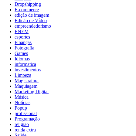
Dropshipping
E-commerce
edição de imagem
Edição de Vídeo
empreendedorismo
ENEM
esportes
Finanças
Fotografia
Games
Idiomas
informatica
investimentos
Limpeza
Magistratura
Maquiagem
Marketing Digital
Música
Notícias
Popup
profissional
Programação
religião
renda extra
Saúde