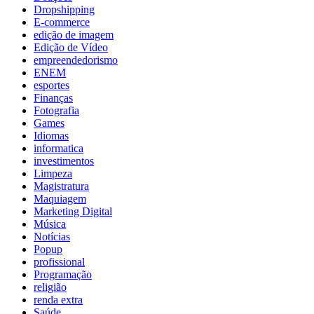
Dropshipping
E-commerce
edição de imagem
Edição de Vídeo
empreendedorismo
ENEM
esportes
Finanças
Fotografia
Games
Idiomas
informatica
investimentos
Limpeza
Magistratura
Maquiagem
Marketing Digital
Música
Notícias
Popup
profissional
Programação
religião
renda extra
Saúde