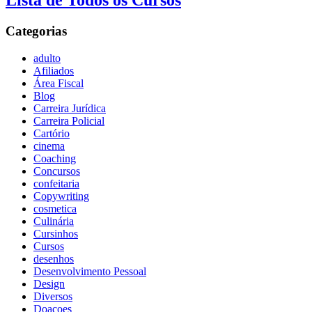
Lista de Todos os Cursos
Categorias
adulto
Afiliados
Área Fiscal
Blog
Carreira Jurídica
Carreira Policial
Cartório
cinema
Coaching
Concursos
confeitaria
Copywriting
cosmetica
Culinária
Cursinhos
Cursos
desenhos
Desenvolvimento Pessoal
Design
Diversos
Doaçoes