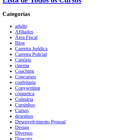
Lista de Todos os Cursos
Categorias
adulto
Afiliados
Área Fiscal
Blog
Carreira Jurídica
Carreira Policial
Cartório
cinema
Coaching
Concursos
confeitaria
Copywriting
cosmetica
Culinária
Cursinhos
Cursos
desenhos
Desenvolvimento Pessoal
Design
Diversos
Doaçoes