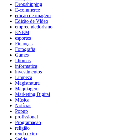
Dropshipping
E-commerce
edição de imagem
Edição de Vídeo
empreendedorismo
ENEM
esportes
Finanças
Fotografia
Games
Idiomas
informatica
investimentos
Limpeza
Magistratura
Maquiagem
Marketing Digital
Música
Notícias
Popup
profissional
Programação
religião
renda extra
Saúde