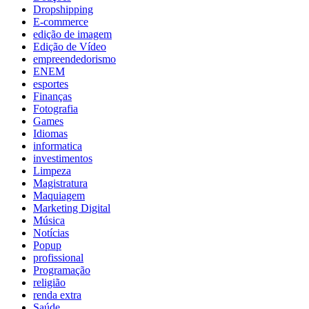
Dropshipping
E-commerce
edição de imagem
Edição de Vídeo
empreendedorismo
ENEM
esportes
Finanças
Fotografia
Games
Idiomas
informatica
investimentos
Limpeza
Magistratura
Maquiagem
Marketing Digital
Música
Notícias
Popup
profissional
Programação
religião
renda extra
Saúde