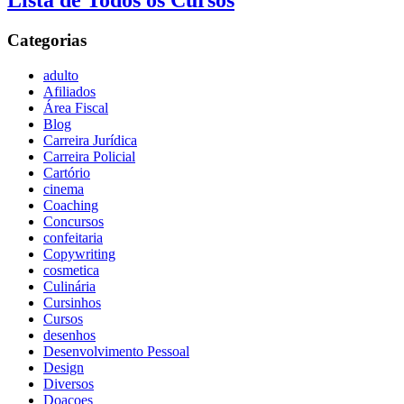
Lista de Todos os Cursos
Categorias
adulto
Afiliados
Área Fiscal
Blog
Carreira Jurídica
Carreira Policial
Cartório
cinema
Coaching
Concursos
confeitaria
Copywriting
cosmetica
Culinária
Cursinhos
Cursos
desenhos
Desenvolvimento Pessoal
Design
Diversos
Doaçoes