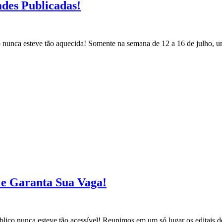
ades Publicadas!
co nunca esteve tão aquecida! Somente na semana de 12 a 16 de julho, 
s e Garanta Sua Vaga!
blico nunca esteve tão acessível! Reunimos em um só lugar os editais d