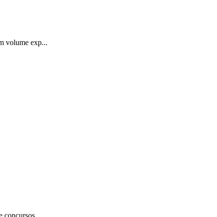
um volume exp...
e concursos...