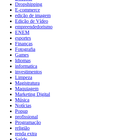
Dropshipping
E-commerce
edição de imagem
Edição de Vídeo
empreendedorismo
ENEM
esportes
Finanças
Fotografia
Games
Idiomas
informatica
investimentos
Limpeza
Magistratura
Maquiagem
Marketing Digital
Música
Notícias
Popup
profissional
Programação
religião
renda extra
Saúde