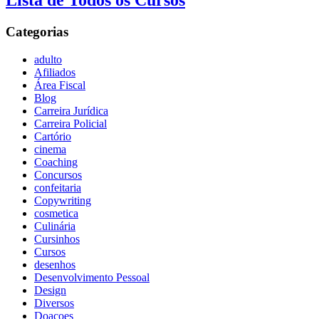
Lista de Todos os Cursos
Categorias
adulto
Afiliados
Área Fiscal
Blog
Carreira Jurídica
Carreira Policial
Cartório
cinema
Coaching
Concursos
confeitaria
Copywriting
cosmetica
Culinária
Cursinhos
Cursos
desenhos
Desenvolvimento Pessoal
Design
Diversos
Doaçoes