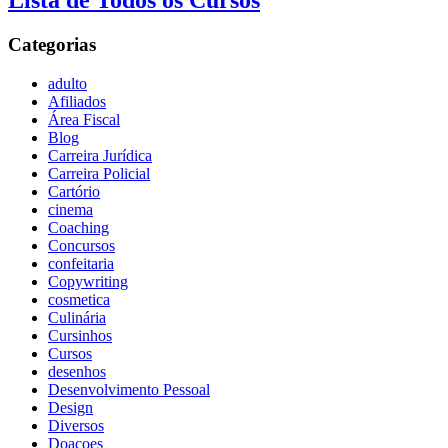
Lista de Todos os Cursos
Categorias
adulto
Afiliados
Área Fiscal
Blog
Carreira Jurídica
Carreira Policial
Cartório
cinema
Coaching
Concursos
confeitaria
Copywriting
cosmetica
Culinária
Cursinhos
Cursos
desenhos
Desenvolvimento Pessoal
Design
Diversos
Doaçoes