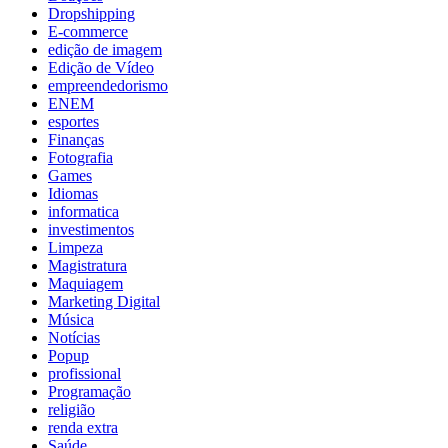
Dropshipping
E-commerce
edição de imagem
Edição de Vídeo
empreendedorismo
ENEM
esportes
Finanças
Fotografia
Games
Idiomas
informatica
investimentos
Limpeza
Magistratura
Maquiagem
Marketing Digital
Música
Notícias
Popup
profissional
Programação
religião
renda extra
Saúde