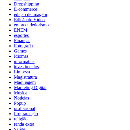
Dropshipping
E-commerce
edição de imagem
Edição de Vídeo
empreendedorismo
ENEM
esportes
Finanças
Fotografia
Games
Idiomas
informatica
investimentos
Limpeza
Magistratura
Maquiagem
Marketing Digital
Música
Notícias
Popup
profissional
Programação
religião
renda extra
Saúde