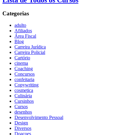
Lista de Todos os Cursos
Categorias
adulto
Afiliados
Área Fiscal
Blog
Carreira Jurídica
Carreira Policial
Cartório
cinema
Coaching
Concursos
confeitaria
Copywriting
cosmetica
Culinária
Cursinhos
Cursos
desenhos
Desenvolvimento Pessoal
Design
Diversos
Doaçoes