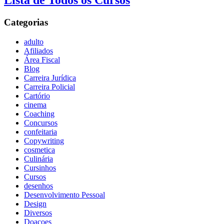
Lista de Todos os Cursos
Categorias
adulto
Afiliados
Área Fiscal
Blog
Carreira Jurídica
Carreira Policial
Cartório
cinema
Coaching
Concursos
confeitaria
Copywriting
cosmetica
Culinária
Cursinhos
Cursos
desenhos
Desenvolvimento Pessoal
Design
Diversos
Doaçoes