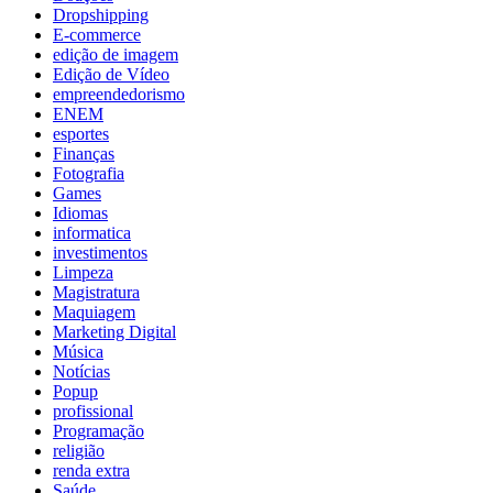
Dropshipping
E-commerce
edição de imagem
Edição de Vídeo
empreendedorismo
ENEM
esportes
Finanças
Fotografia
Games
Idiomas
informatica
investimentos
Limpeza
Magistratura
Maquiagem
Marketing Digital
Música
Notícias
Popup
profissional
Programação
religião
renda extra
Saúde