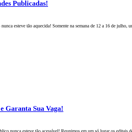
ades Publicadas!
co nunca esteve tão aquecida! Somente na semana de 12 a 16 de julho, 
s e Garanta Sua Vaga!
blico nunca esteve tão acessível! Reunimos em um só lugar os editais d