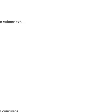
um volume exp...
e concursos...