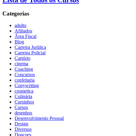
Lista de Todos os Cursos
Categorias
adulto
Afiliados
Área Fiscal
Blog
Carreira Jurídica
Carreira Policial
Cartório
cinema
Coaching
Concursos
confeitaria
Copywriting
cosmetica
Culinária
Cursinhos
Cursos
desenhos
Desenvolvimento Pessoal
Design
Diversos
Doaçoes