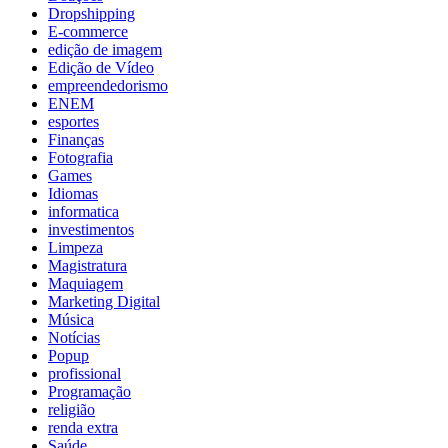
Dropshipping
E-commerce
edição de imagem
Edição de Vídeo
empreendedorismo
ENEM
esportes
Finanças
Fotografia
Games
Idiomas
informatica
investimentos
Limpeza
Magistratura
Maquiagem
Marketing Digital
Música
Notícias
Popup
profissional
Programação
religião
renda extra
Saúde