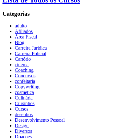
Lista de Todos os Cursos
Categorias
adulto
Afiliados
Área Fiscal
Blog
Carreira Jurídica
Carreira Policial
Cartório
cinema
Coaching
Concursos
confeitaria
Copywriting
cosmetica
Culinária
Cursinhos
Cursos
desenhos
Desenvolvimento Pessoal
Design
Diversos
Doaçoes