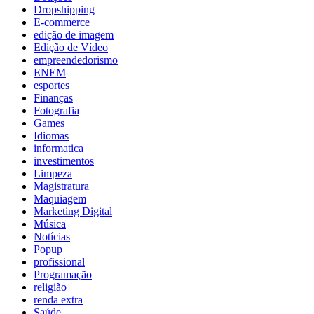
Dropshipping
E-commerce
edição de imagem
Edição de Vídeo
empreendedorismo
ENEM
esportes
Finanças
Fotografia
Games
Idiomas
informatica
investimentos
Limpeza
Magistratura
Maquiagem
Marketing Digital
Música
Notícias
Popup
profissional
Programação
religião
renda extra
Saúde