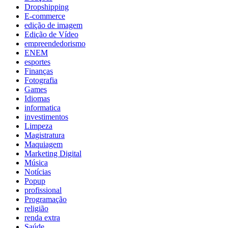
Dropshipping
E-commerce
edição de imagem
Edição de Vídeo
empreendedorismo
ENEM
esportes
Finanças
Fotografia
Games
Idiomas
informatica
investimentos
Limpeza
Magistratura
Maquiagem
Marketing Digital
Música
Notícias
Popup
profissional
Programação
religião
renda extra
Saúde