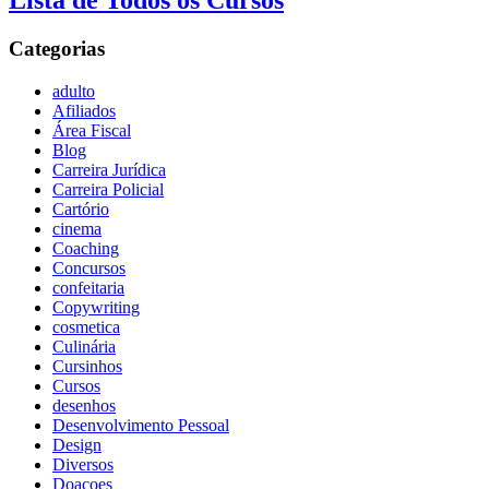
Lista de Todos os Cursos
Categorias
adulto
Afiliados
Área Fiscal
Blog
Carreira Jurídica
Carreira Policial
Cartório
cinema
Coaching
Concursos
confeitaria
Copywriting
cosmetica
Culinária
Cursinhos
Cursos
desenhos
Desenvolvimento Pessoal
Design
Diversos
Doaçoes