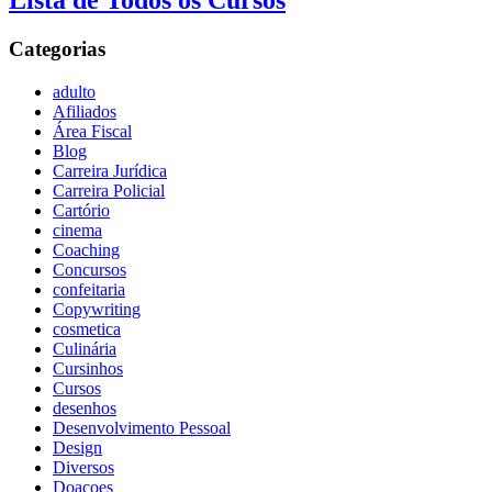
Lista de Todos os Cursos
Categorias
adulto
Afiliados
Área Fiscal
Blog
Carreira Jurídica
Carreira Policial
Cartório
cinema
Coaching
Concursos
confeitaria
Copywriting
cosmetica
Culinária
Cursinhos
Cursos
desenhos
Desenvolvimento Pessoal
Design
Diversos
Doaçoes