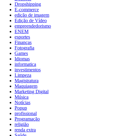
Dropshipping
E-commerce
edição de imagem
Edição de Vídeo
empreendedorismo
ENEM
esportes
Finanças
Fotografia
Games
Idiomas
informatica
investimentos
Limpeza
Magistratura
Maquiagem
Marketing Digital
Música
Notícias
Popup
profissional
Programação
religião
renda extra
Saúde