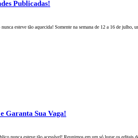
ades Publicadas!
co nunca esteve tão aquecida! Somente na semana de 12 a 16 de julho, 
s e Garanta Sua Vaga!
blico nunca esteve tão acessível! Reunimos em um só lugar os editais d