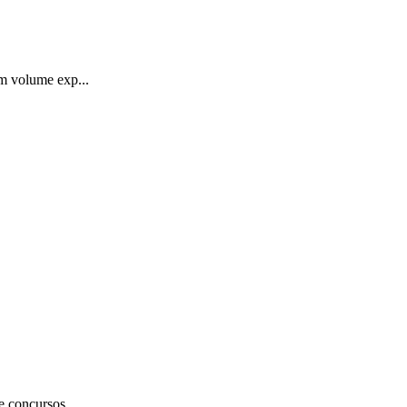
um volume exp...
e concursos...