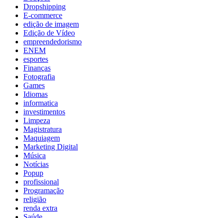
Dropshipping
E-commerce
edição de imagem
Edição de Vídeo
empreendedorismo
ENEM
esportes
Finanças
Fotografia
Games
Idiomas
informatica
investimentos
Limpeza
Magistratura
Maquiagem
Marketing Digital
Música
Notícias
Popup
profissional
Programação
religião
renda extra
Saúde