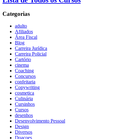
Lista de Todos os Cursos
Categorias
adulto
Afiliados
Área Fiscal
Blog
Carreira Jurídica
Carreira Policial
Cartório
cinema
Coaching
Concursos
confeitaria
Copywriting
cosmetica
Culinária
Cursinhos
Cursos
desenhos
Desenvolvimento Pessoal
Design
Diversos
Doaçoes