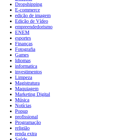
Dropshipping
E-commerce
edição de imagem
Edição de Vídeo
empreendedorismo
ENEM
esportes
Finanças
Fotografia
Games
Idiomas
informatica
investimentos
Limpeza
Magistratura
Maquiagem
Marketing Digital
Música
Notícias
Popup
profissional
Programação
religião
renda extra
Saúde