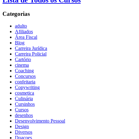
Lista de Todos os Cursos
Categorias
adulto
Afiliados
Área Fiscal
Blog
Carreira Jurídica
Carreira Policial
Cartório
cinema
Coaching
Concursos
confeitaria
Copywriting
cosmetica
Culinária
Cursinhos
Cursos
desenhos
Desenvolvimento Pessoal
Design
Diversos
Doaçoes