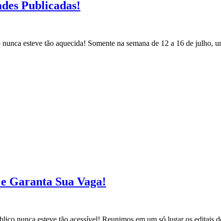
ades Publicadas!
co nunca esteve tão aquecida! Somente na semana de 12 a 16 de julho, 
s e Garanta Sua Vaga!
blico nunca esteve tão acessível! Reunimos em um só lugar os editais d