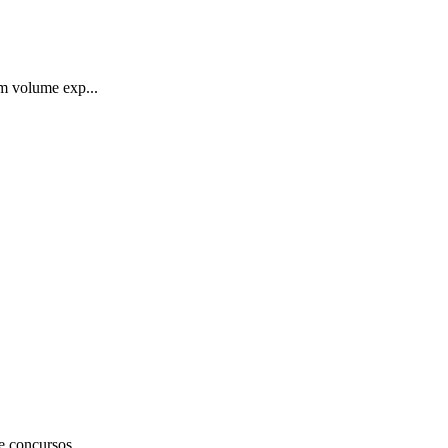
um volume exp...
e concursos...