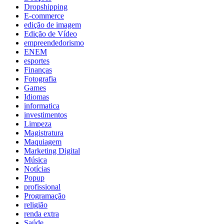
Dropshipping
E-commerce
edição de imagem
Edição de Vídeo
empreendedorismo
ENEM
esportes
Finanças
Fotografia
Games
Idiomas
informatica
investimentos
Limpeza
Magistratura
Maquiagem
Marketing Digital
Música
Notícias
Popup
profissional
Programação
religião
renda extra
Saúde