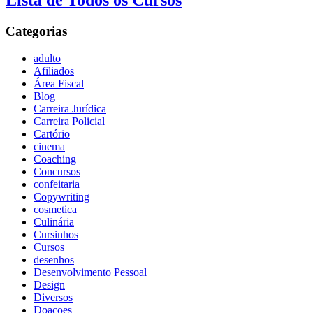
Lista de Todos os Cursos
Categorias
adulto
Afiliados
Área Fiscal
Blog
Carreira Jurídica
Carreira Policial
Cartório
cinema
Coaching
Concursos
confeitaria
Copywriting
cosmetica
Culinária
Cursinhos
Cursos
desenhos
Desenvolvimento Pessoal
Design
Diversos
Doaçoes