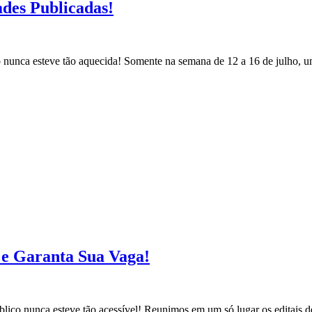
ades Publicadas!
co nunca esteve tão aquecida! Somente na semana de 12 a 16 de julho, 
s e Garanta Sua Vaga!
blico nunca esteve tão acessível! Reunimos em um só lugar os editais d