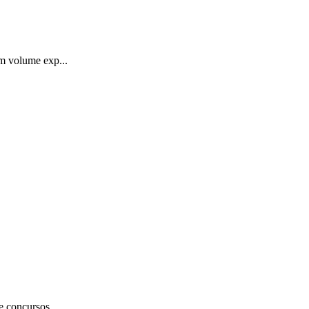
um volume exp...
e concursos...