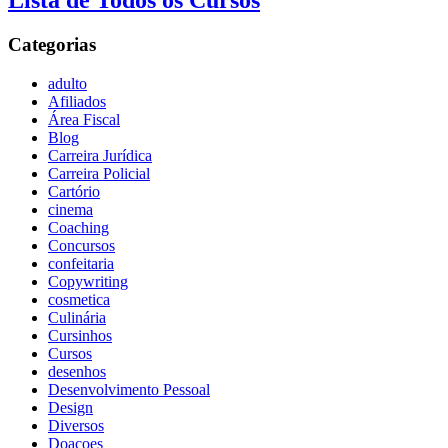
Lista de Todos os Cursos
Categorias
adulto
Afiliados
Área Fiscal
Blog
Carreira Jurídica
Carreira Policial
Cartório
cinema
Coaching
Concursos
confeitaria
Copywriting
cosmetica
Culinária
Cursinhos
Cursos
desenhos
Desenvolvimento Pessoal
Design
Diversos
Doaçoes