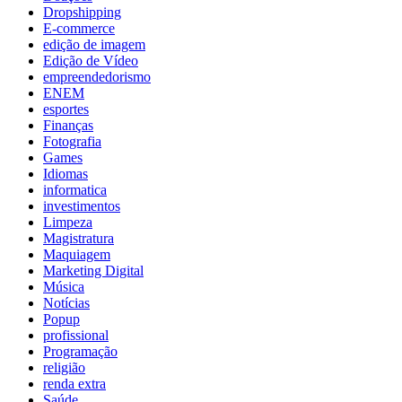
Dropshipping
E-commerce
edição de imagem
Edição de Vídeo
empreendedorismo
ENEM
esportes
Finanças
Fotografia
Games
Idiomas
informatica
investimentos
Limpeza
Magistratura
Maquiagem
Marketing Digital
Música
Notícias
Popup
profissional
Programação
religião
renda extra
Saúde