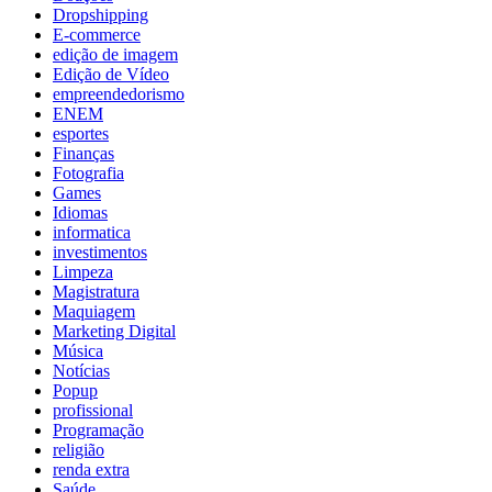
Dropshipping
E-commerce
edição de imagem
Edição de Vídeo
empreendedorismo
ENEM
esportes
Finanças
Fotografia
Games
Idiomas
informatica
investimentos
Limpeza
Magistratura
Maquiagem
Marketing Digital
Música
Notícias
Popup
profissional
Programação
religião
renda extra
Saúde