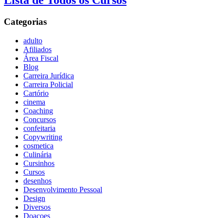
Lista de Todos os Cursos
Categorias
adulto
Afiliados
Área Fiscal
Blog
Carreira Jurídica
Carreira Policial
Cartório
cinema
Coaching
Concursos
confeitaria
Copywriting
cosmetica
Culinária
Cursinhos
Cursos
desenhos
Desenvolvimento Pessoal
Design
Diversos
Doaçoes