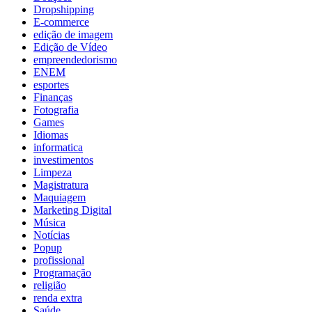
Dropshipping
E-commerce
edição de imagem
Edição de Vídeo
empreendedorismo
ENEM
esportes
Finanças
Fotografia
Games
Idiomas
informatica
investimentos
Limpeza
Magistratura
Maquiagem
Marketing Digital
Música
Notícias
Popup
profissional
Programação
religião
renda extra
Saúde