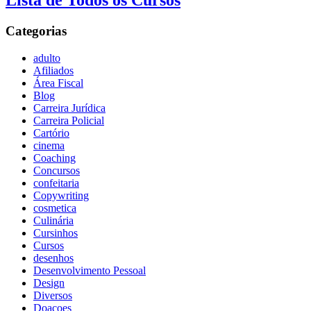
Lista de Todos os Cursos
Categorias
adulto
Afiliados
Área Fiscal
Blog
Carreira Jurídica
Carreira Policial
Cartório
cinema
Coaching
Concursos
confeitaria
Copywriting
cosmetica
Culinária
Cursinhos
Cursos
desenhos
Desenvolvimento Pessoal
Design
Diversos
Doaçoes