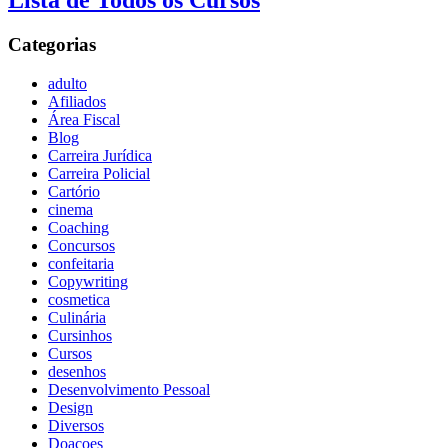
Lista de Todos os Cursos
Categorias
adulto
Afiliados
Área Fiscal
Blog
Carreira Jurídica
Carreira Policial
Cartório
cinema
Coaching
Concursos
confeitaria
Copywriting
cosmetica
Culinária
Cursinhos
Cursos
desenhos
Desenvolvimento Pessoal
Design
Diversos
Doaçoes