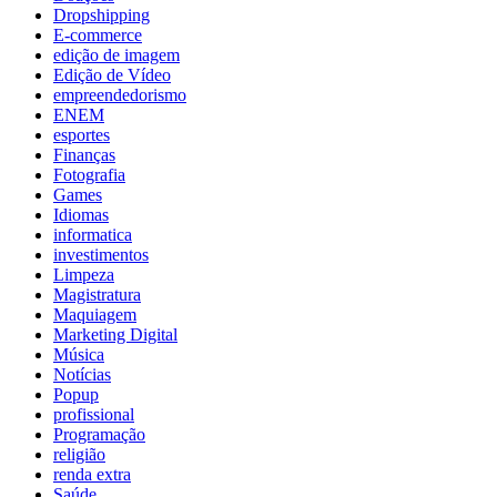
Dropshipping
E-commerce
edição de imagem
Edição de Vídeo
empreendedorismo
ENEM
esportes
Finanças
Fotografia
Games
Idiomas
informatica
investimentos
Limpeza
Magistratura
Maquiagem
Marketing Digital
Música
Notícias
Popup
profissional
Programação
religião
renda extra
Saúde