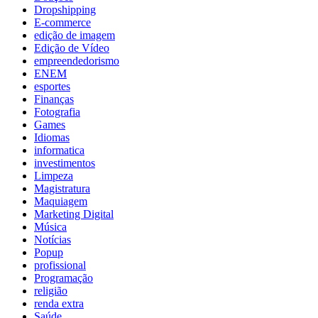
Dropshipping
E-commerce
edição de imagem
Edição de Vídeo
empreendedorismo
ENEM
esportes
Finanças
Fotografia
Games
Idiomas
informatica
investimentos
Limpeza
Magistratura
Maquiagem
Marketing Digital
Música
Notícias
Popup
profissional
Programação
religião
renda extra
Saúde