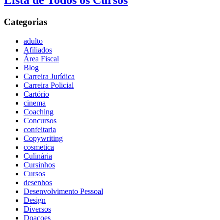
Lista de Todos os Cursos
Categorias
adulto
Afiliados
Área Fiscal
Blog
Carreira Jurídica
Carreira Policial
Cartório
cinema
Coaching
Concursos
confeitaria
Copywriting
cosmetica
Culinária
Cursinhos
Cursos
desenhos
Desenvolvimento Pessoal
Design
Diversos
Doaçoes