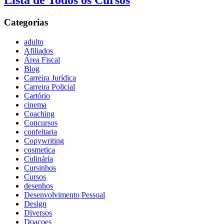
Lista de Todos os Cursos
Categorias
adulto
Afiliados
Área Fiscal
Blog
Carreira Jurídica
Carreira Policial
Cartório
cinema
Coaching
Concursos
confeitaria
Copywriting
cosmetica
Culinária
Cursinhos
Cursos
desenhos
Desenvolvimento Pessoal
Design
Diversos
Doaçoes