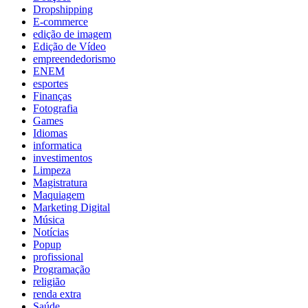
Dropshipping
E-commerce
edição de imagem
Edição de Vídeo
empreendedorismo
ENEM
esportes
Finanças
Fotografia
Games
Idiomas
informatica
investimentos
Limpeza
Magistratura
Maquiagem
Marketing Digital
Música
Notícias
Popup
profissional
Programação
religião
renda extra
Saúde