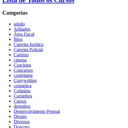
Lista de Todos os Cursos
Categorias
adulto
Afiliados
Área Fiscal
Blog
Carreira Jurídica
Carreira Policial
Cartório
cinema
Coaching
Concursos
confeitaria
Copywriting
cosmetica
Culinária
Cursinhos
Cursos
desenhos
Desenvolvimento Pessoal
Design
Diversos
Doaçoes