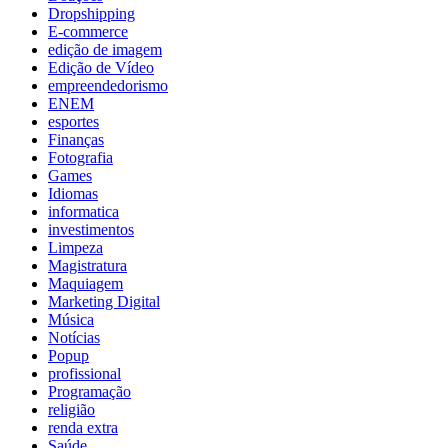
Dropshipping
E-commerce
edição de imagem
Edição de Vídeo
empreendedorismo
ENEM
esportes
Finanças
Fotografia
Games
Idiomas
informatica
investimentos
Limpeza
Magistratura
Maquiagem
Marketing Digital
Música
Notícias
Popup
profissional
Programação
religião
renda extra
Saúde