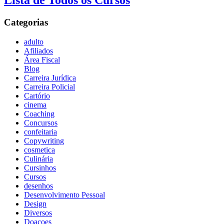
Lista de Todos os Cursos
Categorias
adulto
Afiliados
Área Fiscal
Blog
Carreira Jurídica
Carreira Policial
Cartório
cinema
Coaching
Concursos
confeitaria
Copywriting
cosmetica
Culinária
Cursinhos
Cursos
desenhos
Desenvolvimento Pessoal
Design
Diversos
Doaçoes