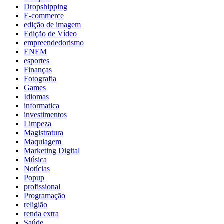
Dropshipping
E-commerce
edição de imagem
Edição de Vídeo
empreendedorismo
ENEM
esportes
Finanças
Fotografia
Games
Idiomas
informatica
investimentos
Limpeza
Magistratura
Maquiagem
Marketing Digital
Música
Notícias
Popup
profissional
Programação
religião
renda extra
Saúde