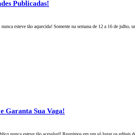
ades Publicadas!
co nunca esteve tão aquecida! Somente na semana de 12 a 16 de julho, 
s e Garanta Sua Vaga!
blico nunca esteve tão acessível! Reunimos em um só lugar os editais d