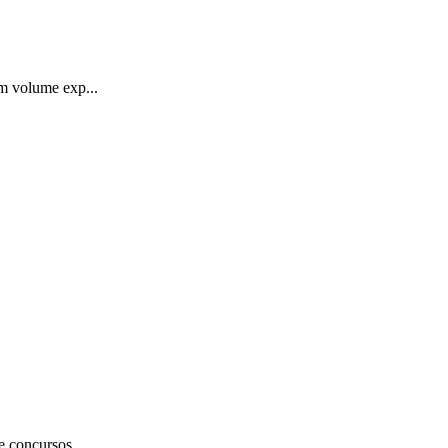
um volume exp...
e concursos...