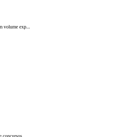
um volume exp...
e concursos...