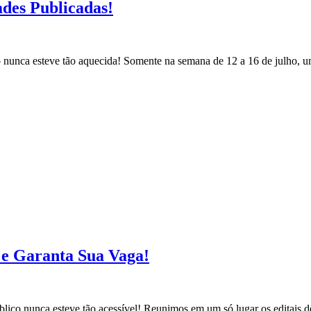
ades Publicadas!
co nunca esteve tão aquecida! Somente na semana de 12 a 16 de julho, 
s e Garanta Sua Vaga!
blico nunca esteve tão acessível! Reunimos em um só lugar os editais d