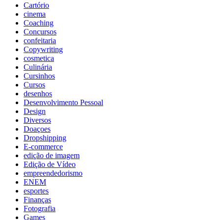
Cartório
cinema
Coaching
Concursos
confeitaria
Copywriting
cosmetica
Culinária
Cursinhos
Cursos
desenhos
Desenvolvimento Pessoal
Design
Diversos
Doaçoes
Dropshipping
E-commerce
edição de imagem
Edição de Vídeo
empreendedorismo
ENEM
esportes
Finanças
Fotografia
Games